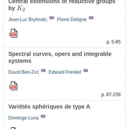
Central extensions of reductive groups
K
2
by
Jean-Luc Brylinski
;
Pierre Deligne
p. 5-85
Spectral curves, opers and integrable
systems
David Ben-Zvi
;
Edward Frenkel
p. 87-159
Variétés sphériques de type A
Domingo Luna