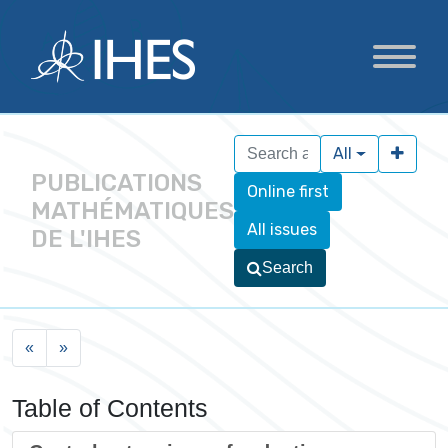
All
PUBLICATIONS
Online first
MATHÉMATIQUES
All issues
DE L'IHES
Search
«
»
Table of Contents