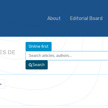
About
Editorial Board
Online first
ES DE
Search
»