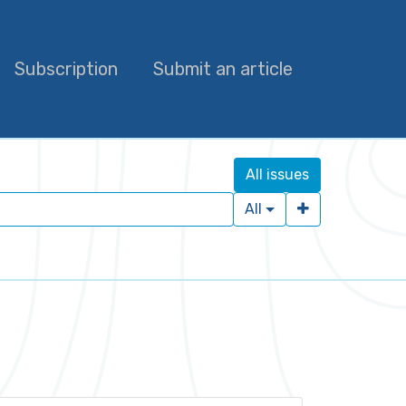
Subscription
Submit an article
All issues
All