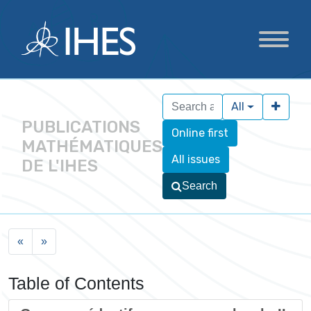
All
PUBLICATIONS
Online first
MATHÉMATIQUES
All issues
DE L'IHES
Search
«
»
Table of Contents