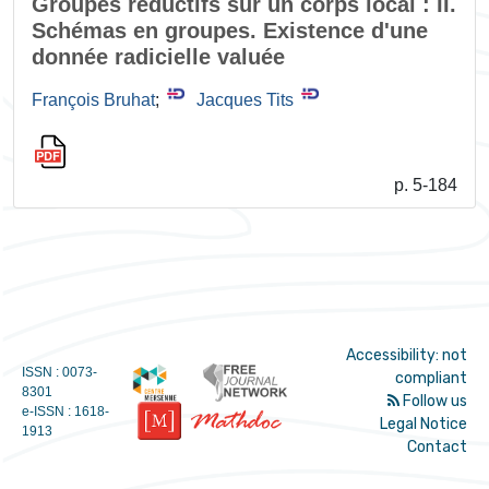
Groupes réductifs sur un corps local : II.
Schémas en groupes. Existence d'une
donnée radicielle valuée
François Bruhat
;
Jacques Tits
p. 5-184
Accessibility: not
ISSN : 0073-
compliant
8301
Follow us
e-ISSN : 1618-
Legal Notice
1913
Contact